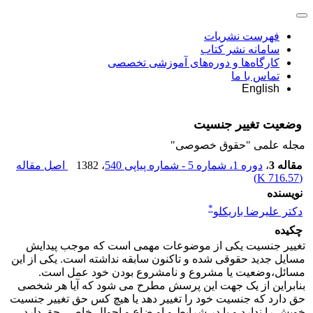
فهرست نشریات
سامانه نشر کتاب
کارگاه‌ها و دوره‌های آموزشی تخصصی
تماس با ما
English
وضعیت تغییر جنسیت
مجله علمی "حقوق خصوصی"
مقاله 3
،
دوره 1، شماره 5 - شماره پیاپی 540
، 1382
اصل مقاله
)
716.57 K
(
نویسنده
*
دکتر علیرضا باریکلو
چکیده
تغییر جنسیت یکی از موضوعات مهمی است که موجب پیدایش
مسایل جدید حقوقی شده و تاکنون سابقه نداشته است. یکی از این
مسائل،وضعیت یا مشروع و نامشروع بودن خود عمل است.
بنابراین از یک جهت این پرسش مطرح می شود که آیا هر شخصی
حق دارد که جنسیت خود را تغییر دهد یا هیچ کس حق تغییر جنسیت
خویش را ندارد و یا در شرایط و او ضاع و احوال خاصی حق دارد