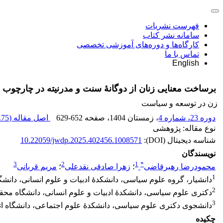
فهرست نشریات
سامانه نشر کتاب
کارگاه‌ها و دوره‌های آموزشی تخصصی
تماس با ما
English
برساخت معنایی زنان از دوگانۀ سنت و مدرنیته در چارچوب نظ
زن در توسعه و سیاست
دوره 23، شماره 4
، زمستان 1404
، صفحه
629-652
اصل مقاله (
75 K
نوع مقاله: پژوهشی
شناسه دیجیتال (DOI):
10.22059/jwdp.2025.402456.1008571
نویسندگان
3
2
1
*
محمودرضا رهبرقاضی
؛
زهرا صادقی نقدعلی
؛
مریم قربانی
1
دانشیار، گروه علوم سیاسی، دانشکدۀ ادبیات و علوم انسانی، دانشگاه
2
دکتری علوم سیاسی، دانشکدۀ ادبیات و علوم انسانی، دانشگاه محقق ا
3
دانشجوی دکتری علوم سیاسی، دانشکدۀ علوم اجتماعی، دانشگاه اتاوا، 
چکیده