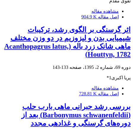
تقوی مقدم
مشاهده مقاله
اصل مقاله
904.9 K
اثر گرسنگی بر الگوی رشد، ترکیبات
شیمیایی بدن و لیزوزیم در دو وزن مختلف
ماهی شانک زرد باله (Acanthopagrus latus,
Houttyn, 1782)
دوره 69، شماره 2، 1395، صفحه
133-143
پریا اکبری1*
مشاهده مقاله
اصل مقاله
728.81 K
بررسی رشد جبرانی ماهی بارب حلب
(Barbonymus schwanenfeldii) بعد از
دوره‌های گرسنگی و غذادهی مجدد