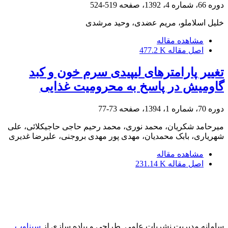
دوره 66، شماره 4، 1392، صفحه
519-524
خلیل اسلاملو، مریم عضدی، وحید مرشدی
مشاهده مقاله
اصل مقاله
477.2 K
تغییر پارامترهای لیپیدی سرم خون و کبد
گاومیش در پاسخ به محرومیت غذایی
دوره 70، شماره 1، 1394، صفحه
73-77
میرحامد شکریان، محمد نوری، محمد رحیم حاجی حاجیکلائی، علی
شهریاری، بابک محمدیان، مهدی پور مهدی بروجنی، علیرضا غدیری
مشاهده مقاله
اصل مقاله
231.14 K
سامانه مدیریت نشریات علمی.
طراحی و پیاده سازی از
سیناوب