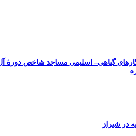
نگارهای گیاهی– اسلیمی مساجد شاخص دورۀ آل‌
ه
ه در شیراز