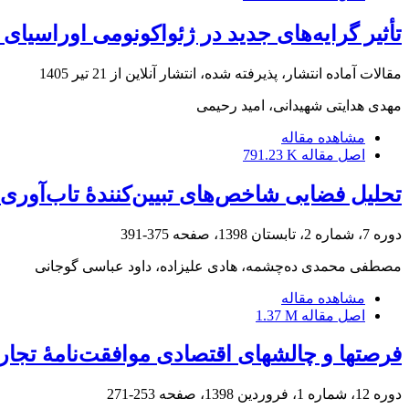
تأثیر گرایه‌های جدید در ژئواکونومی اوراسی
مقالات آماده انتشار، پذیرفته شده، انتشار آنلاین از
21 تیر 1405
مهدی هدایتی شهیدانی، امید رحیمی
مشاهده مقاله
اصل مقاله
791.23 K
تحلیل فضایی شاخص‌های تبیین‌کنندۀ تاب‌آوری
دوره 7، شماره 2، تابستان 1398، صفحه
375-391
مصطفی محمدی ده‌چشمه، هادی علیزاده، داود عباسی گوجانی
مشاهده مقاله
اصل مقاله
1.37 M
فرصت‎ها و چالش‎های اقتصادی موافقت‌نامۀ تجارت آزاد اتحادیۀ اروپا و گرجستان برای جمهوری اسلامی ایران
دوره 12، شماره 1، فروردین 1398، صفحه
253-271