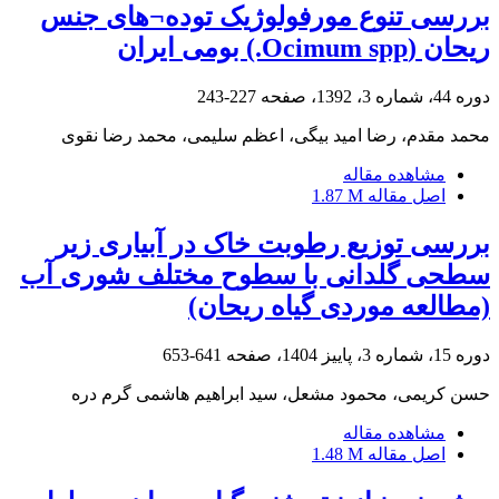
بررسی تنوع مورفولوژیک توده¬های جنس
ریحان (Ocimum spp.) بومی ایران
دوره 44، شماره 3، 1392، صفحه
227-243
محمد مقدم، رضا امید بیگی، اعظم سلیمی، محمد رضا نقوی
مشاهده مقاله
اصل مقاله
1.87 M
بررسی توزیع رطوبت خاک در آبیاری زیر
سطحی گلدانی با سطوح مختلف شوری آب
(مطالعه موردی گیاه ریحان)
دوره 15، شماره 3، پاییز 1404، صفحه
641-653
حسن کریمی، محمود مشعل، سید ابراهیم هاشمی گرم دره
مشاهده مقاله
اصل مقاله
1.48 M