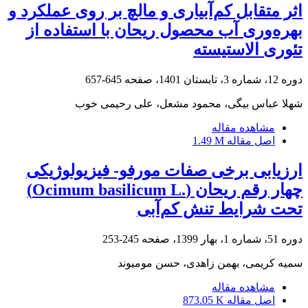
اثر متقابل کم‌آبیاری و مالچ بر روی عملکرد و
بهره‌وری آب محصول ریحان با استفاده از
تئوری الاستیسته
دوره 12، شماره 3، تابستان 1401، صفحه
645-657
شهلا عباس بیگی، محمود مشعل، علی رحیمی خوب
مشاهده مقاله
اصل مقاله
1.49 M
ارزیابی برخی صفات مورفو- فیزیولوژیکی
چهار رقم ریحان (‏Ocimum basilicum L.‎‏)
تحت شرایط ‏تنش کم‌آبی
دوره 51، شماره 1، بهار 1399، صفحه
245-253
سمیه کریمی، بهمن زاهدی، حسن مومیوند
مشاهده مقاله
اصل مقاله
873.05 K