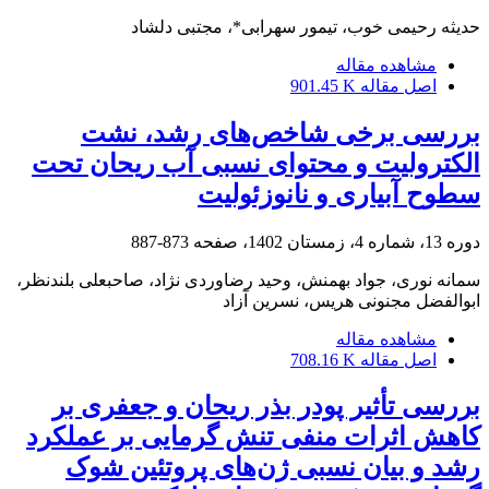
حدیثه رحیمی خوب، تیمور سهرابی*، مجتبی دلشاد
مشاهده مقاله
اصل مقاله
901.45 K
بررسی برخی شاخص‌های رشد، نشت
الکترولیت و محتوای نسبی آب ریحان تحت
سطوح آبیاری و نانوزئولیت
دوره 13، شماره 4، زمستان 1402، صفحه
873-887
سمانه نوری، جواد بهمنش، وحید رضاوردی نژاد، صاحبعلی بلندنظر،
ابوالفضل مجنونی هریس، نسرین آزاد
مشاهده مقاله
اصل مقاله
708.16 K
بررسی تأثیر پودر بذر ریحان و جعفری بر
کاهش اثرات منفی تنش گرمایی بر عملکرد
رشد‌ و بیان نسبی ژن‌های پروتئین شوک