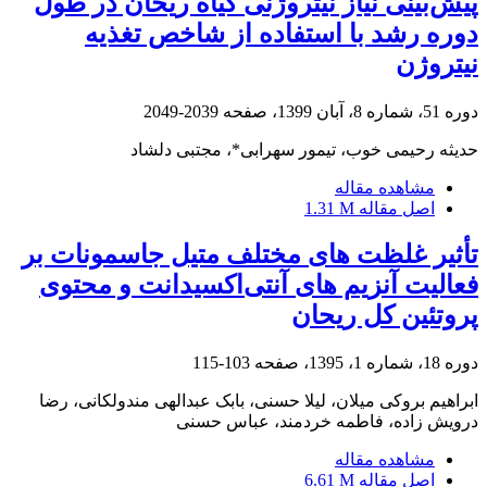
پیش‌بینی نیاز نیتروژنی گیاه ریحان در طول
دوره رشد با استفاده از شاخص تغذیه
نیتروژن
دوره 51، شماره 8، آبان 1399، صفحه
2039-2049
حدیثه رحیمی خوب، تیمور سهرابی*، مجتبی دلشاد
مشاهده مقاله
اصل مقاله
1.31 M
تأثیر غلظت های مختلف متیل جاسمونات بر
فعالیت آنزیم های آنتی‌اکسیدانت و محتوی
پروتئین کل ریحان
دوره 18، شماره 1، 1395، صفحه
103-115
ابراهیم بروکی میلان، لیلا حسنی، بابک عبدالهی مندولکانی، رضا
درویش زاده، فاطمه خردمند، عباس حسنی
مشاهده مقاله
اصل مقاله
6.61 M