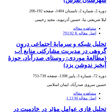
دوره 2، شماره 2، تابستان 1404، صفحه
192-206
لیلا شریعتی نیا، حسین آذرنیوند، مجید رحیمی
مشاهده مقاله
اصل مقاله
793.92 K
تحلیل شبکه و سرمایۀ اجتماعی درون
گروهی در مدیریت مشارکتی منابع آب
(مطالعۀ موردی: روستای صدرآباد، حوزۀ
آبخیز ندوشن یزد)
دوره 72، شماره 3، پاییز 1398، صفحه
739-753
حسین سروی صدرآباد، ایمان اسلامی
مشاهده مقاله
اصل مقاله
1.13 M
تحلیل فازی عوامل مؤثر در خادمیت در