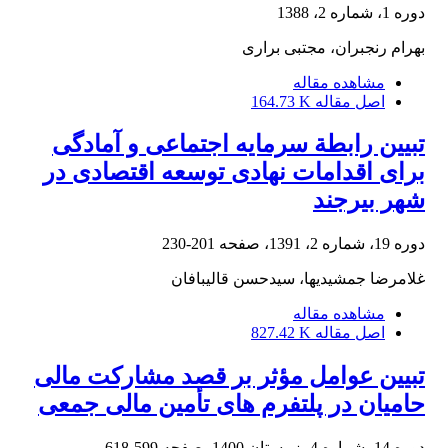
دوره 1، شماره 2، 1388
بهرام رنجبران، مجتبی براری
مشاهده مقاله
اصل مقاله
164.73 K
تبیین رابطة سرمایه اجتماعی و آمادگی
برای اقدامات نهادی توسعه اقتصادی در
شهر بیرجند
دوره 19، شماره 2، 1391، صفحه
201-230
غلامرضا جمشیدیها، سیدحسن قالیبافان
مشاهده مقاله
اصل مقاله
827.42 K
تبیین عوامل مؤثر بر قصد مشارکت مالی
حامیان در پلتفرم ‏های تأمین مالی جمعی
دوره 14، شماره 4، زمستان 1400، صفحه
599-618