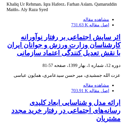
Khaliq Ur Rehman، Iqra Hafeez، Farhan Aslam، Qamaruddin
Maitlo، Aly Raza Syed
مشاهده مقاله
اصل مقاله
731.63 K
اثر سایش اجتماعی بر رفتار نوآورانه
کارشناسان وزارت ورزش و جوانان ایران
با نقش تعدیل کنندگی اعتماد سازمانی
دوره 12، شماره 1، بهار 1399، صفحه
57-81
عزت الله جمشیدی، میر حسن سیدعامری، همایون عباسی
مشاهده مقاله
اصل مقاله
703.91 K
ارائه مدل و شناسایی ابعاد کلیدی
رسانه‌های اجتماعی در رفتار خرید مجدد
مشتریان