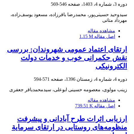
دوره 3، شماره 4، 1403، صفحه
546-569
سیدوحید حسینی‌پور، محمدرضا باقرزاده، مسعود یوسف‌زاده،
مهرداد متانی
مشاهده مقاله
اصل مقاله
1.15 M
ارتقای اعتماد عمومی شهروندان: بررسی
نقش حکمرانی خوب و خدمات دولت
الکترونیکی
دوره 4، شماره 4، زمستان 1396، صفحه
571-594
زینب مولوی، معصومه حسینی ابوعلی، سیدمحمدباقر جعفری
مشاهده مقاله
اصل مقاله
739.51 K
ارزیابی اثرات طرح آبادانی و پیشرفت
منظومه‌های روستایی در ارتقای سرمایة