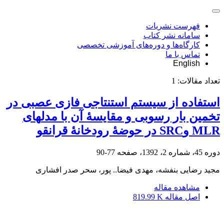
فهرست نشریات
سامانه نشر کتاب
کارگاه‌ها و دوره‌های آموزشی تخصصی
تماس با ما
English
تعداد مقالات:
1
استفاده از سیستم استنتاجی فازی عصبی در
تخمین بار رسوبی و مقایسۀ آن با مدل‎های
MLR وSRC در حوضۀ رودخانۀ قرانقو
دوره 45، شماره 2، 1392، صفحه
77-90
مجید رضایی بنفشه، مهدی فیض‎ا.. پور، سحر صدر افشاری
مشاهده مقاله
اصل مقاله
819.99 K