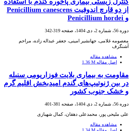
کنترل زیستی بیماری پاخوره گندم با استفاده
از دو قارچ اندوفیت Penicillium canescens
و Penicillium hordei
دوره 56، شماره 2، دی 1404، صفحه
319-342
معصومه غلامی، جهانشیر امینی، جعفر عبداله زاده، مراحم
آشنگرف
مشاهده مقاله
اصل مقاله
1.36 M
مقاومت به بیماری بلایت فوزاریومی سنبله
در بین ژنوتیپ‌های گندم امیدبخش اقلیم گرم
و خشک جنوب کشور
دوره 56، شماره 2، دی 1404، صفحه
381-401
علی ملیحی پور، محمدعلی دهقان، کمال شهبازی
مشاهده مقاله
اصل مقاله
1.34 M