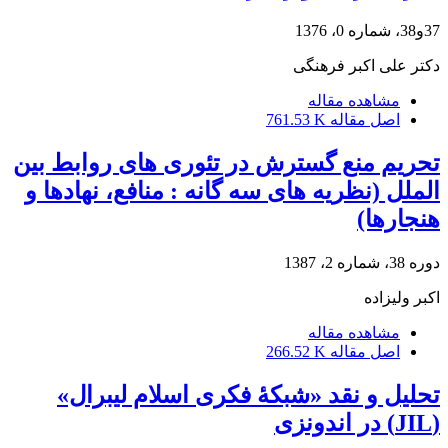
37و38، شماره 0، 1376
دکتر علی اکبر فرهنگی
مشاهده مقاله
اصل مقاله
761.53 K
تحریم منع گسترش در تئوری های روابط بین
الملل (نظریه های سه گانه : منافع، نهادها و
هنجارها)
دوره 38، شماره 2، 1387
اکبر ولیزاده
مشاهده مقاله
اصل مقاله
266.52 K
تحلیل و نقد «شبکۀ فکری اسلام لیبرال»
(JIL) در اندونزی