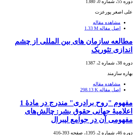
دوره 55، شماره 0، 1380
علی اصغر پورعزت
مشاهده مقاله
اصل مقاله
1.33 M
مطالعه سازمان های بین المللی از چشم
اندازی تئوریک
دوره 38، شماره 2، 1387
بهاره سازمند
مشاهده مقاله
اصل مقاله
298.13 K
مفهوم "روح برادری" مندرج در مادۀ 1
اعلامیۀ جهانی حقوق بشر: چالش‌های
مفهومی آن در جوامع لیبرال
دوره 46، شماره 2، 1395، صفحه
393-416