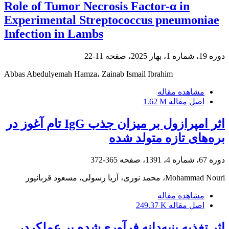
Role of Tumor Necrosis Factor-α in
Experimental Streptococcus pneumoniae
Infection in Lambs
دوره 19، شماره 1، بهار 2025، صفحه
11-22
Abbas Abedulyemah Hamza، Zainab Ismail Ibrahim
مشاهده مقاله
اصل مقاله
1.62 M
اثر امپرازول بر میزان جذب IgG تام آغوز در
بره‌های تازه متولد شده
دوره 67، شماره 4، 1391، صفحه
365-372
Mohammad Nouri، محمد نوری، آریا رسولی، مسعود قربانپور
مشاهده مقاله
اصل مقاله
249.37 K
اثر تغذیه پنبه‌دانه فرآوری‌شده بر عملکرد،