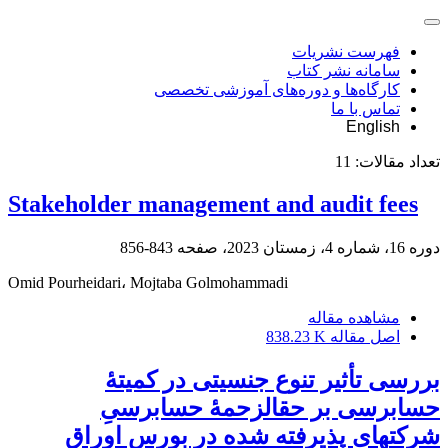
فهرست نشریات
سامانه نشر کتاب
کارگاه‌ها و دوره‌های آموزشی تخصصی
تماس با ما
English
تعداد مقالات:
11
Stakeholder management and audit fees
دوره 16، شماره 4، زمستان 2023، صفحه
843-856
Omid Pourheidari، Mojtaba Golmohammadi
مشاهده مقاله
اصل مقاله
838.23 K
بررسی تأثیر تنوع جنسیتی در کمیتۀ
حسابرسی بر حق‎الزحمۀ حسابرسیِ
شرکت‎های پذیرفته شده در بورس اوراق