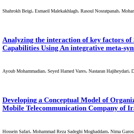
Shahrokh Beigi، Esmaeil Malekakhlagh، Rasoul Nosratpanah، Moha
Analyzing the interaction of key factors o
Capabilities Using An integrative meta-sy
Ayoub Mohammadian، Seyed Hamed Vares، Nastaran Hajiheydari، D
Developing a Conceptual Model of Organiz
Mobile Telecommunication Company of Ir
Hossein Safari، Mohammad Reza Sadeghi Moghaddam، Nima Garos