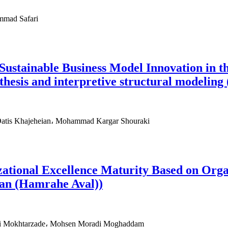
mmad Safari
f Sustainable Business Model Innovation in 
nthesis and interpretive structural modelin
atis Khajeheian، Mohammad Kargar Shouraki
ational Excellence Maturity Based on Organ
an (Hamrahe Aval))
i Mokhtarzade، Mohsen Moradi Moghaddam