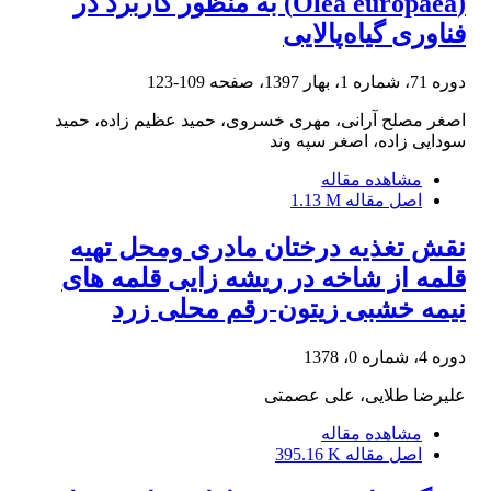
(Olea europaea) به منظور کاربرد در
فناوری گیاه‌پالایی
دوره 71، شماره 1، بهار 1397، صفحه
109-123
اصغر مصلح آرانی، مهری خسروی، حمید عظیم زاده، حمید
سودایی زاده، اصغر سپه وند
مشاهده مقاله
اصل مقاله
1.13 M
نقش تغذیه درختان مادری ومحل تهیه
قلمه از شاخه در ریشه زایی قلمه های
نیمه خشبی زیتون-رقم محلی زرد
دوره 4، شماره 0، 1378
علیرضا طلایی، علی عصمتی
مشاهده مقاله
اصل مقاله
395.16 K