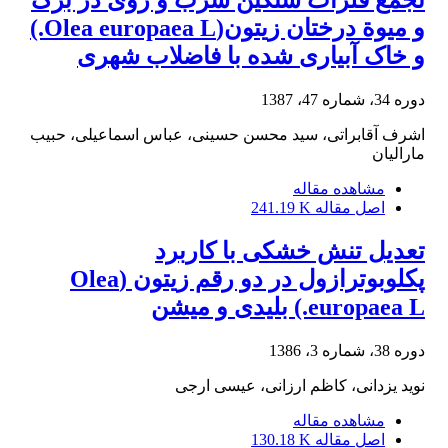
تجمع فلزات سنگین سرب و روی در برگ
و میوة درختان زیتون(Olea europaea L.)
و خاک آبیاری شده با فاضلاب شهری
دوره 34، شماره 47، 1387
اشرف آقابراتی، سید محسن حسینی، عباس اسماعیلی، حبیب
مارالیان
مشاهده مقاله
اصل مقاله
241.19 K
تعدیل تنش خشکی با کاربرد
پکلوبوترازول در دو رقم زیتون (Olea
europaea L.) بلیدی و میشن
دوره 38، شماره 3، 1386
نوید یزدانی، کاظم ارزانی، عیسی ارجی
مشاهده مقاله
اصل مقاله
130.18 K