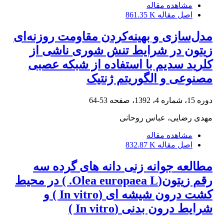
مشاهده مقاله
اصل مقاله
861.35 K
مدل‌سازی و بهینه‌کردن مقاومت روزنه‌ای
زیتون در شرایط تنش شوری ناشی از
کلرید سدیم با استفاده از شبکه عصبی
مصنوعی و الگوریتم ژنتیک
دوره 15، شماره 4، 1392، صفحه
53-64
مهدی رضایی، عباس روحانی
مشاهده مقاله
اصل مقاله
832.87 K
مطالعه جوانه زنی دانه های گرده سه
رقم زیتون(Olea europaea L. ) در محیط
کشت درون شیشه ای (In vitro ) و
شرایط درون بدنی (In vitro )