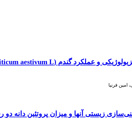
دم (Triticum aestivum L.) تحت تنش خشکی
 امین فرنیا
ی‌‌سازی زیستی آنها و میزان پروتئین دانه دو ر