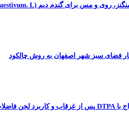
 گندم دیم (T. aestivum. L.) در شمال غرب ایران
 چنار فضای سبز شهر اصفهان به روش چالکود
 خاک مختلف