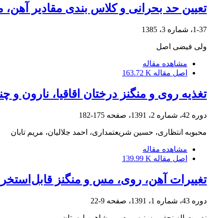
تعیین حد بحرانی و کلاس بندی مقادیر آهن، منگنز، روی و مس برای
1-37، شماره 3، 1385
ولی فیضی اصل
مشاهده مقاله
اصل مقاله
163.72 K
تغذیه روی و منگنز درختان اقاقیا، نارون و
دوره 42، شماره 2، 1391، صفحه
175-182
محبوبه انتظاری، حسین شریعتمداری، احمد جلالیان، مریم تابان
مشاهده مقاله
اصل مقاله
139.99 K
تغییرات آهن، روی، مس و منگنز قابل‌استخراج با DTPA پس از غرقاب و کاربرد لجن فاضلاب و کود دامی در دو
دوره 43، شماره 1، 1391، صفحه
9-22
نصرت اله نجفی، سنیه مردمی، شاهین اوستان