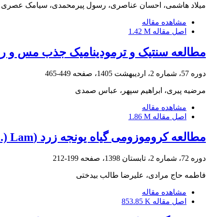
میلاد هاشمی، احسان عناصری، رسول پیرمحمدی، سیامک عصری 
مشاهده مقاله
اصل مقاله
1.42 M
مطالعه سنتیک و ترمودینامیک جذب مس و روی
دوره 57، شماره 2، اردیبهشت 1405، صفحه
449-465
مرضیه پیری، ابراهیم سپهر، عباس صمدی
مشاهده مقاله
اصل مقاله
1.86 M
مطالعه کروموزومی گیاه یونجه زرد (Melilotus officinalis (L.) Lam.) تحت آلودگی معدن سرب و روی زه آباد قزوین
دوره 72، شماره 2، تابستان 1398، صفحه
199-212
فاطمه حاج مرادی، علیرضا طالب بیدختی
مشاهده مقاله
اصل مقاله
853.85 K