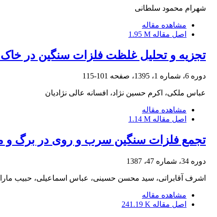
شهرام محمود سلطانی
مشاهده مقاله
اصل مقاله
1.95 M
تجزیه و تحلیل غلظت فلزات سنگین در خاک 
دوره 6، شماره 1، 1395، صفحه
101-115
عباس ملکی، اکرم حسین نژاد، افسانه عالی نژادیان
مشاهده مقاله
اصل مقاله
1.14 M
تجمع فلزات سنگین سرب و روی در برگ و میوة درختان زیتون(Olea europaea L.) 
دوره 34، شماره 47، 1387
اشرف آقابراتی، سید محسن حسینی، عباس اسماعیلی، حبیب مارال
مشاهده مقاله
اصل مقاله
241.19 K