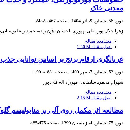
خصوصیات مورفولوژیکی، عملکرد و جذب عناصر 
معدنی خاک
دوره 56، شماره 9، آذر 1404، صفحه
2467-2482
زهرا جلال پور، علی بهپوری، احسان بیژن زاده، حمید رضا بوستانی
مشاهده مقاله
اصل مقاله
1.56 M
غربالگری ارقام برنج بر اساس توانایی جذب
دوره 52، شماره 7، مهر 1400، صفحه
1881-1901
شهرام محمود سلطانی، مهرزاد اله قلی پور
مشاهده مقاله
اصل مقاله
2.15 M
مطالعه اثر مکمل روی آلی بر متابولیسم گل
دوره 75، شماره 4، زمستان 1399، صفحه
475-485