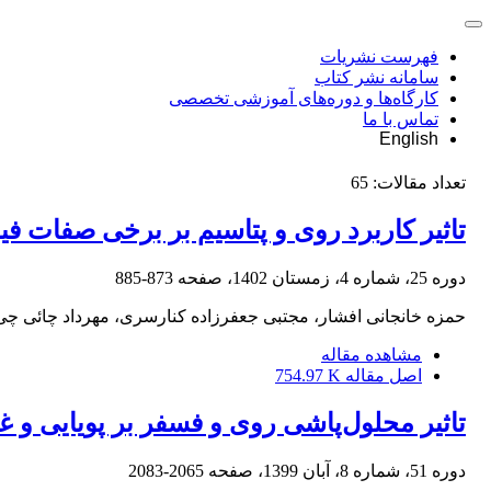
فهرست نشریات
سامانه نشر کتاب
کارگاه‌ها و دوره‌های آموزشی تخصصی
تماس با ما
English
تعداد مقالات:
65
تاثیر کاربرد روی و پتاسیم بر برخی صفات فیزیولوژیکی و عملکرد گن
دوره 25، شماره 4، زمستان 1402، صفحه
873-885
حمزه خانجانی افشار، مجتبی جعفرزاده کنارسری، مهرداد چائی چی،
مشاهده مقاله
اصل مقاله
754.97 K
تاثیر محلول‌پاشی روی و فسفر بر پویایی و غن
دوره 51، شماره 8، آبان 1399، صفحه
2065-2083