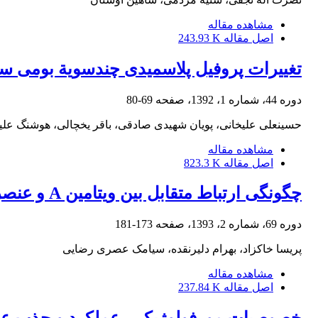
مشاهده مقاله
اصل مقاله
243.93 K
تغییرات پروفیل پلاسمیدی چندسویة بومی س
دوره 44، شماره 1، 1392، صفحه
69-80
حسینعلی علیخانی، پویان شهیدی صادقی، باقر یخچالی، هوشنگ علیز
مشاهده مقاله
اصل مقاله
823.3 K
چگونگی ارتباط متقابل بین ویتامین A و عنصر روی در پلاسما و کبد گاو
دوره 69، شماره 2، 1393، صفحه
173-181
پریسا خاکزاد، بهرام دلیرنقده، سیامک عصری رضایی
مشاهده مقاله
اصل مقاله
237.84 K