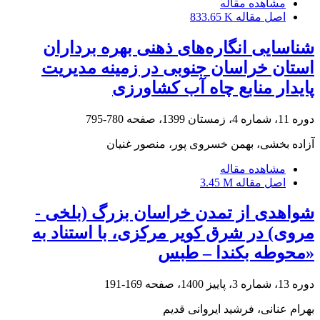
مشاهده مقاله
اصل مقاله
833.65 K
شناسایی انگاره‌های ذهنی بهره برداران
استان خراسان جنوبی در زمینه مدیریت
پایدار منابع چاه آب کشاورزی
دوره 11، شماره 4، زمستان 1399، صفحه
780-795
آزاده بخشی، بهمن خسروی پور، منصور غنیان
مشاهده مقاله
اصل مقاله
3.45 M
شواهدی از تمدن خراسان بزرگ (بلخی -
مروی) در شرق کویر مرکزی، با استناد به
«محوطه بکندا – طبس
دوره 13، شماره 3، پاییز 1400، صفحه
169-191
بهرام عنانی، فرشید ایروانی قدیم