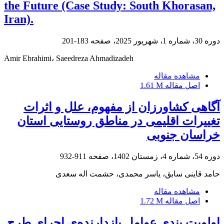
the Future (Case Study: South Khorasan,
Iran).
دوره 30، شماره 1، شهریور 2025، صفحه
183-201
Amir Ebrahimi، Saeedreza Ahmadizadeh
مشاهده مقاله
اصل مقاله
1.61 M
آگاهی کشاورزان از مفهوم، علل و اثرات
تغییرات اقلیمی در مناطق روستایی استان
خراسان جنوبی
دوره 54، شماره 4، زمستان 1402، صفحه
911-932
حامد قاینی سابق، یاسر محمدی، حشمت اله سعدی
مشاهده مقاله
اصل مقاله
1.72 M
اولویت بندی عوامل بازدارنده‌ی اجرای طرح