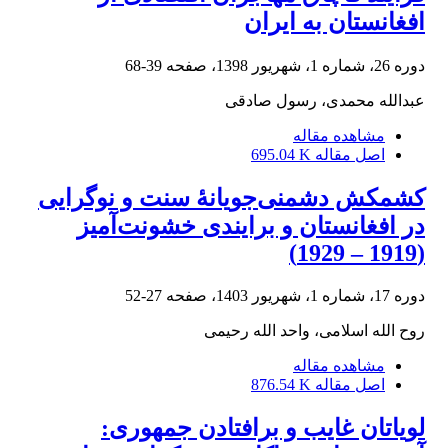
افغانستان به ایران
دوره 26، شماره 1، شهریور 1398، صفحه
39-68
عبدالله محمدی، رسول صادقی
مشاهده مقاله
اصل مقاله
695.04 K
کشمکش دشمنی‌جویانۀ سنت و نوگرایی
در افغانستان و برایندی خشونت‌آمیز
(1919 – 1929)
دوره 17، شماره 1، شهریور 1403، صفحه
27-52
روح الله اسلامی، واحد الله رحیمی
مشاهده مقاله
اصل مقاله
876.54 K
لویاتان غایب و برافتادن جمهوری: