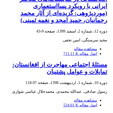
ایرانی با رویکرد پسااستعماری
(‌مورد‌پژوهی: گزیده‌ای از آثار محمد
رحمانیان، حمید امجد و نغمه ثمینی)
دوره 12، شماره 2، اسفند 1399، صفحه
9-43
مجید سرسنگی، امین نجفی
مشاهده مقاله
اصل مقاله
711.11 K
مسئلۀ اجتماعی مهاجرت از افغانستان:
تمایلات و عوامل پشتیبان
دوره 10، شماره 1، اردیبهشت 1398، صفحه
97-118
رسول صادقی، عبدالله محمدی، محمدجلال عباسی شوازی
مشاهده مقاله
اصل مقاله
524.61 K