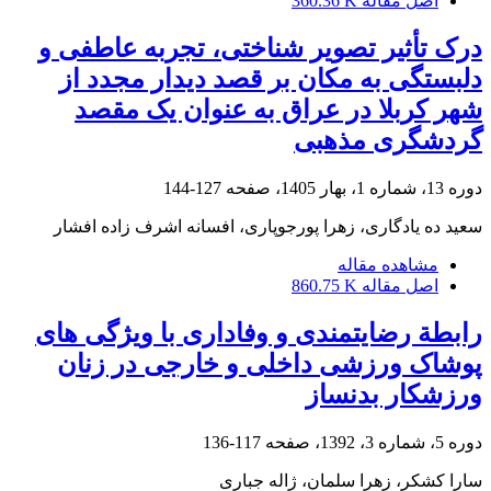
اصل مقاله
360.36 K
درک تأثیر تصویر شناختی، تجربه عاطفی و
دلبستگی به مکان بر قصد دیدار مجدد از
شهر کربلا در عراق به عنوان یک مقصد
گردشگری مذهبی
دوره 13، شماره 1، بهار 1405، صفحه
127-144
سعید ده یادگاری، زهرا پورجوپاری، افسانه اشرف زاده افشار
مشاهده مقاله
اصل مقاله
860.75 K
رابطة رضایتمندی و وفاداری با ویژگی های
پوشاک ورزشی داخلی و خارجی در زنان
ورزشکار بدنساز
دوره 5، شماره 3، 1392، صفحه
117-136
سارا کشکر، زهرا سلمان، ژاله جباری