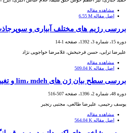
مشاهده مقاله
اصل مقاله
6.55 M
بررسی رژیم های مختلف آبیاری و سوپرجاذب
دوره 15، شماره 3، 1392، صفحه
1-14
علیرضا ترابی، حسن فرحبخش، غلامرضا خواجویی نژاد
مشاهده مقاله
اصل مقاله
509.04 K
بررسی سطح بیان ژن های lim، mdeh و تغییرات مورفو-فیزیولوژیکی Mentha piperita L. در واکنش به تنش خشکی
دوره 48، شماره 2، 1396، صفحه
507-516
یوسف رحیمی، علیرضا طالعی، مجتبی رنجبر
مشاهده مقاله
اصل مقاله
564.04 K