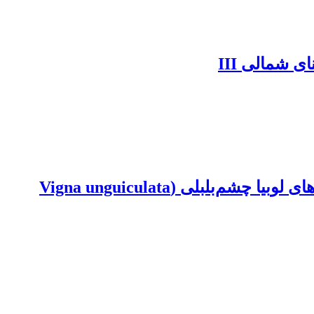
 شمالی III
بررسی فعالیت بعضی از آنزیم‌های پاداکسندگی و پراکسیداسیون چربی‌های غشا در ژنوتیپ‌های لوبیا چشم‌بلبلی (Vigna unguiculata