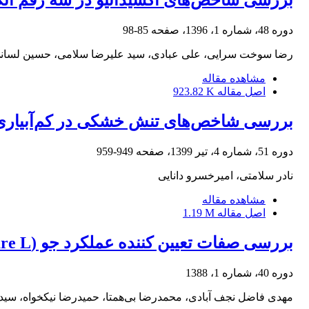
بررسی شاخص‌های اکسیداتیو در سه رقم انگور (Vitis vinifera L.) در شرایط ت
دوره 48، شماره 1، 1396، صفحه
85-98
رضا سوخت سرایی، علی عبادی، سید علیرضا سلامی، حسین لسان
مشاهده مقاله
اصل مقاله
923.82 K
بررسی شاخص‌های تنش خشکی در کم‌آبیار
دوره 51، شماره 4، تیر 1399، صفحه
949-959
نادر سلامتی، امیرخسرو دانایی
مشاهده مقاله
اصل مقاله
1.19 M
بررسی صفات تعیین کننده عملکرد جو (Hordeum vulgare L.) در دو شرایط تنش و بدون تنش خشکی
دوره 40، شماره 1، 1388
مهدی فاضل نجف آبادی، محمدرضا بی‌همتا، حمیدرضا نیکخواه، سید