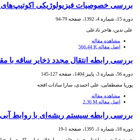
بررسی خصوصیات فیزیولوژیکی اکوتیپ‌های مخ
دوره 15، شماره 4، 1392، صفحه
79-94
علی تدین، هاجر نادعلی
مشاهده مقاله
اصل مقاله
566.44 K
بررسی رابطه انتقال مجدد ذخایر ساقه با م
دوره 56، شماره 3، پاییز 1404، صفحه
127-145
پوریا مصطفایی، علی احمدی، سارا سادات افجه
مشاهده مقاله
اصل مقاله
2.36 M
بررسی رابطه سیستم ریشه‌ای با روابط آب
دوره 18، شماره 1، 1395، صفحه
1-19
حمید جباری، نیر اعظم خوش خلق سیما، غلام عباس اکبری، ایرج ال