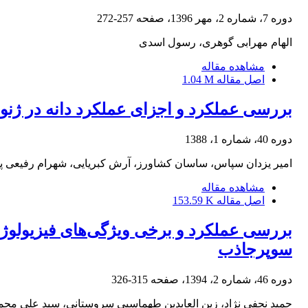
دوره 7، شماره 2، مهر 1396، صفحه
257-272
الهام مهرابی گوهری، رسول اسدی
مشاهده مقاله
اصل مقاله
1.04 M
بررسی عملکرد و اجزای عملکرد دانه در ژن
دوره 40، شماره 1، 1388
امیر یزدان سپاس، ساسان کشاورز، آرش کبریایی، شهرام رفیعی پو
مشاهده مقاله
اصل مقاله
153.59 K
بررسی عملکرد و برخی ویژگی‌های فیزیولوژیک
سوپرجاذب
دوره 46، شماره 2، 1394، صفحه
315-326
حمید نجفی نژاد، زین العابدین طهماسبی سروستانی، سید علی مح