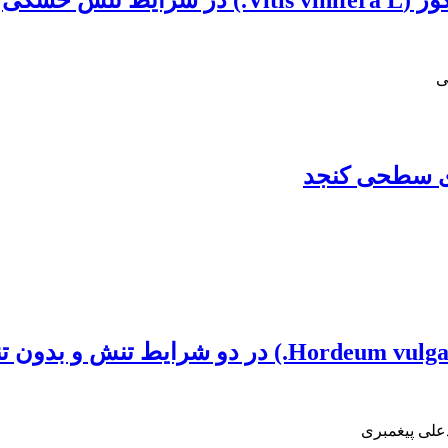
نش خشکی
ی
ی سطحی کنجد
علی پیغمبری