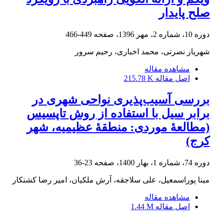
صلح پایدار
449-466
دوره 10، شماره 2، مهر 1396، صفحه
شهریار نصرتی، محمد اخباری، رحیم سرور
مشاهده مقاله
215.78 K
اصل مقاله
بررسی آسیب‌پذیری نواحی شهری در
برابر سیل با استفاده از روش تاپسیس
(مطالعۀ موردی: منطقۀ عظیمیه، شهر
کرج)
23-36
دوره 74، شماره 1، بهار 1400، صفحه
مینا پوراسمعیل، علی سلاجقه، آرش ملکیان، امیر رضا کشتکار
مشاهده مقاله
1.44 M
اصل مقاله