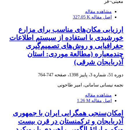
معینی¬فر
مشاهده مقاله
327.05 K
اصل مقاله
ارزیابی مکان‌های مناسب برای مزارع
خورشیدی با استفاده از سیستم اطلاعات
جغرافیایی و روش‌های تصمیم‌گیری
چندمعیاره (مطالعة موردی: استان
آذربایجان شرقی)
747-764
دوره 51، شماره 3، پاییز 1398، صفحه
نجمه نیسانی سامانی، امیر طاحونی
مشاهده مقاله
1.26 M
اصل مقاله
امکان‌سنجی همگرایی ایران با جمهوری
آذربایجان و ترکمنستان در قرن بیست
ویکم و ارائۀ الگویی راهبردی با رویکرد