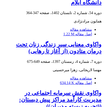
دانشگاه ایلام
دوره 54، شماره 2، تابستان 1402، صفحه
347-364
همایون مرادنژادی
مشاهده مقاله
اصل مقاله
1.22 M
واکاوی معنایی سیر زندگی زنان تحت
درمان متادون (از آغاز تا رهایی)
دوره 7، شماره 4، زمستان 1397، صفحه
649-675
مهسا لاریجانی، زهرا میرحسینی
مشاهده مقاله
اصل مقاله
634.14 K
واکاوی نقش سرمایه اجتماعی در
مدیریت کارآمد مراکز پیش دبستان:
((تجربه زیسته مدیران))