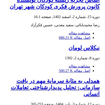
اساس تجربه زیسته کودکان نویسنده
کانون پرورش فکری کودکان شهر تهران
دوره 15، شماره 2، اسفند 1402، صفحه
1-16
رضا محمدبابائی، سعید معدنی، حسین فکرآزاد
مشاهده مقاله
اصل مقاله
686.21 K
نیکلاس لومان
دوره 8، شماره 2، 1392
مشاهده مقاله
اصل مقاله
500.27 K
همدلی به مثابة سرمایة مهم در بافت
سازمانی: تحلیل پدیدارشناختی تعاملات
انسانی
دوره 12، شماره 3، پاییز 1404، صفحه
253-265