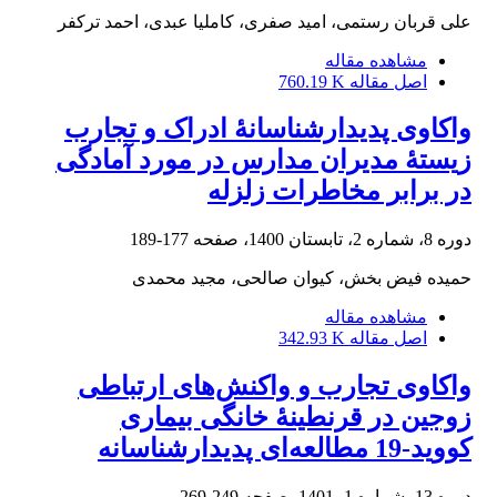
علی قربان رستمی، امید صفری، کاملیا عبدی، احمد ترکفر
مشاهده مقاله
اصل مقاله
760.19 K
واکاوی پدیدارشناسانۀ ادراک و تجارب
زیستۀ مدیران مدارس در مورد آمادگی
در برابر مخاطرات زلزله
دوره 8، شماره 2، تابستان 1400، صفحه
177-189
حمیده فیض بخش، کیوان صالحی، مجید محمدی
مشاهده مقاله
اصل مقاله
342.93 K
واکاوی تجارب و واکنش‌های ارتباطی
زوجین در قرنطینۀ خانگی بیماری
کووید-19 مطالعه‌ای پدیدارشناسانه
دوره 13، شماره 1، 1401، صفحه
249-269