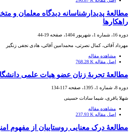
اصل مقاله
296.87 K
مطالعۀ پدیدارشناسانه دیدگاه معلمان و متخ
راهکارها
دوره 16، شماره 1، شهریور 1404، صفحه
19-44
مهرداد آقائی، کمال نصرتی، محمدامین آقائی، هادی نجفی زنگیر
مشاهده مقاله
اصل مقاله
768.28 K
مطالعۀ تجربۀ زنان عضو هیات علمی دانشگاه
دوره 8، شماره 1، 1395، صفحه
117-134
شهلا باقری، شیما سادات حسینی
مشاهده مقاله
اصل مقاله
237.93 K
مطالعۀ درک معنایی روستاییان از مفهوم امن