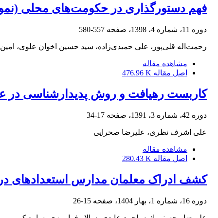
فهم دستورگذاری در حکومت‌های محلی (نمو
دوره 11، شماره 4، 1398، صفحه
557-580
رحمت‌اله قلی‌پور، علی حمیدی‌زاده، سید حسین اخوان علوی، امین
مشاهده مقاله
اصل مقاله
476.96 K
کاربست رهیافت و روش پدیدارشناسی در ع
دوره 42، شماره 3، 1391، صفحه
17-34
علی اشرف نظری، علیرضا صحرایی
مشاهده مقاله
اصل مقاله
280.43 K
کشف ادراک معلمان مدارس استعدادهای درخ
دوره 16، شماره 1، بهار 1404، صفحه
15-26
علیرضا محسنی اژیه، احمد عابدی، سالار فرامرزی، ساره کرمی