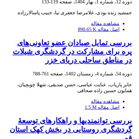
دوره 12، شماره 1، بهار 1404، صفحه
119-133
جمشید زنده بودی، غلامرضا جعفری نیا، حبیب پاسالارزاده
مشاهده مقاله
اصل مقاله
890.65 K
بررسی تمایل صیادان عضو تعاونی‌‌های
پره برای مشارکت در گردشگری شیلات
در مناطق ساحلی دریای خزر
دوره 54، شماره 4، زمستان 1402، صفحه
761-788
جابر پاریاب، عنایت عباسی، حسن صدیقی، شهلا چوبچیان،
همایون حسین زاده صحافی
مشاهده مقاله
اصل مقاله
1.5 M
بررسی توانمندی‎ها و راهکارهای توسعۀ
گردشگری روستایی در بخش کهک استان
قم