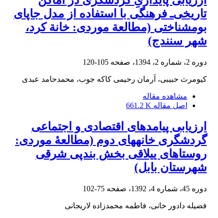
ارزیابی پایداریِ گردشگری در اماکن
تاریخی‌ـ فرهنگی با استفاده از مدل جاپای
بوم‏شناختی (مطالعة موردی: خانة کرد،
شهر سنندج)
دوره 2، شماره 2، 1394، صفحه
105-120
کیومرث حبیبی، آرمان رحیمی کاکه جوب، محمدحامد عبدی
مشاهده مقاله
اصل مقاله
661.2 K
ارزیابی پیامدهای اقتصادی و اجتماعی
گردشگری خانه‎های دوم (مطالعۀ موردی:
روستاهای ییلاقی بخش بندپی شرقی
شهرستان بابل)
دوره 45، شماره 4، 1392، صفحه
75-102
فضیله دادور خانی، فاطمه محمدزاده لاریجانی