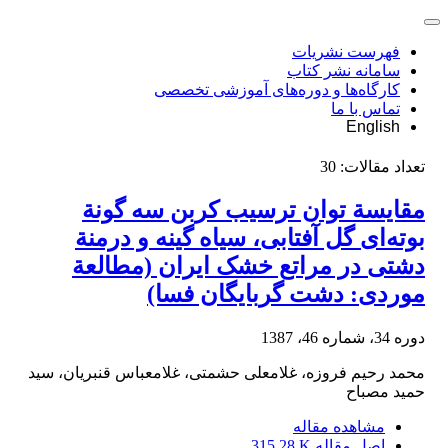
فهرست نشریات
سامانه نشر کتاب
کارگاه‌ها و دوره‌های آموزشی تخصصی
تماس با ما
English
تعداد مقالات:
30
مقایسة توان ترسیب کربن سه گونة
بوته‌ای گل آفتابی، سیاه گینه و درمنة
دشتی در مراتع خشک ایران (مطالعة
موردی: دشت گربایگان فسا)
دوره 34، شماره 46، 1387
محمد رحیم فروزه، غلامعلی حشمتی، غلامعباس قنبریان، سید
حمید مصباح
مشاهده مقاله
اصل مقاله
315.28 K