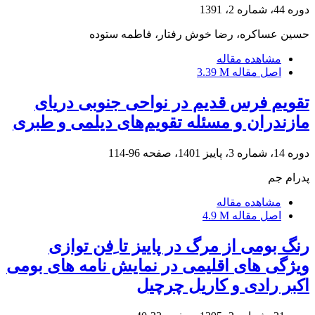
دوره 44، شماره 2، 1391
حسین عساکره، رضا خوش رفتار، فاطمه ستوده
مشاهده مقاله
اصل مقاله
3.39 M
تقویم فرس قدیم در نواحی جنوبی دریای
مازندران و مسئله تقویم‌های دیلمی و طبری
دوره 14، شماره 3، پاییز 1401، صفحه
96-114
پدرام جم
مشاهده مقاله
اصل مقاله
4.9 M
رنگ بومی از مرگ در پاییز تا ِفن توازی
ویژگی های اقلیمی در نمایش نامه های بومی
اکبر رادی و کاریل چرچیل