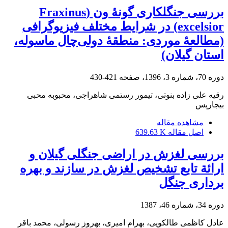
بررسی جنگلکاری گونۀ ون (Fraxinus
excelsior) در شرایط مختلف فیزیوگرافی
(مطالعۀ موردی: منطقۀ دولی‌چال ماسوله،
استان گیلان)
دوره 70، شماره 3، 1396، صفحه
421-430
رقیه علی زاده بنوتی، تیمور رستمی شاهراجی، محبوبه محبی
بیجارپس
مشاهده مقاله
اصل مقاله
639.63 K
بررسی لغزش در اراضی جنگلی گیلان و
ارائة تابع تشخیص لغزش در سازند و بهره
برداری جنگل
دوره 34، شماره 46، 1387
عادل کاظمی طالکویی، بهرام امیری، بهروز رسولی، محمد باقر