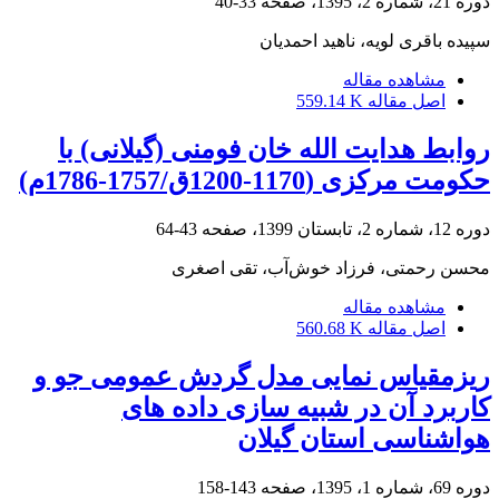
دوره 21، شماره 2، 1395، صفحه
33-40
سپیده باقری لویه، ناهید احمدیان
مشاهده مقاله
اصل مقاله
559.14 K
روابط هدایت الله خان فومنی (گیلانی) با
حکومت مرکزی (1170-1200ق/1757-1786م)
دوره 12، شماره 2، تابستان 1399، صفحه
43-64
محسن رحمتی، فرزاد خوش‌آب، تقی اصغری
مشاهده مقاله
اصل مقاله
560.68 K
ریزمقیاس نمایی مدل گردش عمومی جو و
کاربرد آن در شبیه سازی داده های
هواشناسی استان گیلان
دوره 69، شماره 1، 1395، صفحه
143-158