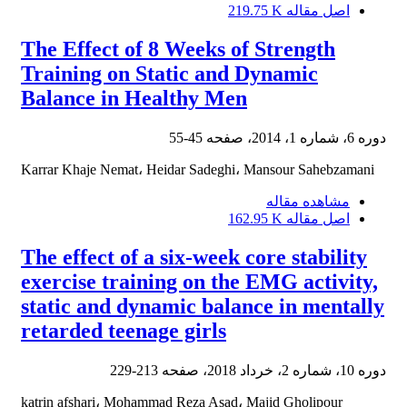
اصل مقاله
219.75 K
The Effect of 8 Weeks of Strength
Training on Static and Dynamic
Balance in Healthy Men
دوره 6، شماره 1، 2014، صفحه
45-55
Karrar Khaje Nemat، Heidar Sadeghi، Mansour Sahebzamani
مشاهده مقاله
اصل مقاله
162.95 K
The effect of a six-week core stability
exercise training on the EMG activity,
static and dynamic balance in mentally
retarded teenage girls
دوره 10، شماره 2، خرداد 2018، صفحه
213-229
katrin afshari، Mohammad Reza Asad، Majid Gholipour