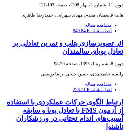
دوره 11، شماره 1، بهار 1398، صفحه
103-121
هانیه قاسمیان مقدم، مهدی سهرابی، حمیدرضا طاهری
مشاهده مقاله
اصل مقاله
849.84 K
اثر تصویرسازی پتلپ و تمرین تعادلی بر
تعادل پویای سالمندان
دوره 8، شماره 1، 1395، صفحه
79-98
راضیه خانمحمدی، حسن خلجی، رضا یوسفی
مشاهده مقاله
اصل مقاله
258.71 K
ارتباط الگوی حرکات عملکردی با استفاده
از آزمون FMS با تعادل پویا و سابقه
آسیب‌های اندام تحتانی در ورزشکاران
ناشنوا