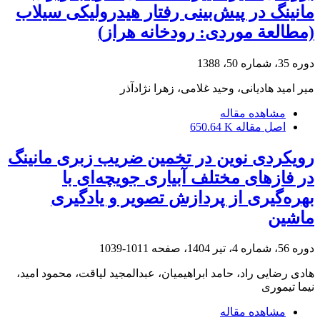
مانینگ در پیش‌بینی رفتار هیدرولیکی سیلاب
(مطالعة موردی: رودخانه هراز)
دوره 35، شماره 50، 1388
میر امید هادیانی، وحید غلامی، زهرا نژادآذر
مشاهده مقاله
اصل مقاله
650.64 K
رویکردی نوین در تخمین ضریب زبری مانینگ
در فازهای مختلف آبیاری جویچه‌ای با
بهره‌گیری از پردازش تصویر و یادگیری
ماشین
دوره 56، شماره 4، تیر 1404، صفحه
1011-1039
هادی رضایی راد، حامد ابراهیمیان، عبدالمجید لیاقت، محمود امید،
نیما تیموری
مشاهده مقاله