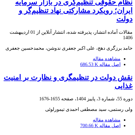
نظام حقوقی تنظیم‌گری در بازار سرمایه
ایران؛ رویکرد مشارکتی نهاد تنظیم‌گر و
دولت
مقالات آماده انتشار، پذیرفته شده، انتشار آنلاین از
01 اردیبهشت
1406
حامد برزگری دهج، علی اکبر جعفری ندوشن، محمدحسین جعفری
مشاهده مقاله
اصل مقاله
686.53 K
نقش دولت در تنظیم‏گری و نظارت بر امنیت
غذایی
دوره 55، شماره 3، پاییز 1404، صفحه
1655-1676
ولی رستمی، سید مصطفی احمدی تیمورلوئی
مشاهده مقاله
اصل مقاله
700.66 K