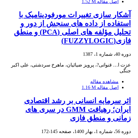
اصل مقاله
1.52 M
آشکار سازی تغییرات مورفودینامیک با
استفاده از داده های سنجش از دور و
تحلیل مؤلفه های اصلی (PCA) و منطق
فازی(FUZZY­LOGIC)
دوره 40، شماره 1، 1387
عزت ا… قنواتی?، پرویز ضیائیان، ماهرخ سردشتی، علی اکبر
جنگی
مشاهده مقاله
اصل مقاله
1.16 M
اثر سرمایه انسانی بر رشد اقتصادی
ایران؛ رهیافت GMM در سری های
زمانی و منطق فازی
دوره 56، شماره 1، بهار 1400، صفحه
145-172