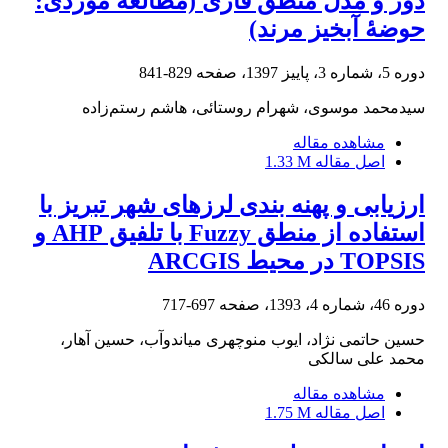
دور و مدل منطق فازی (مطالعۀ موردی:
حوضۀ آبخیز مرند)
دوره 5، شماره 3، پاییز 1397، صفحه
829-841
سیدمحمد موسوی، شهرام روستائی، هاشم رستم‌زاده
مشاهده مقاله
اصل مقاله
1.33 M
ارزیابی و پهنه بندی لرزهای شهر تبریز با
استفاده از منطق Fuzzy با تلفیق AHP و
TOPSIS در محیط ARCGIS
دوره 46، شماره 4، 1393، صفحه
697-717
حسین حاتمی نژاد، ایوب منوچهری میاندوآب، حسین آهار،
محمد علی سالکی
مشاهده مقاله
اصل مقاله
1.75 M