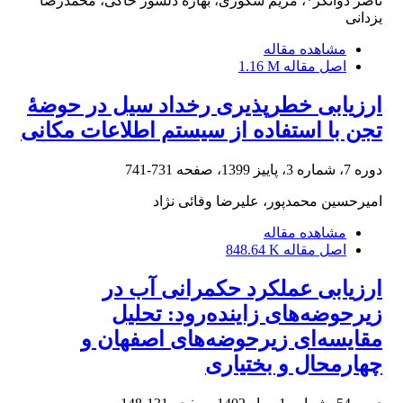
ناصر دواتگر*، مریم شکوری، بهاره دلسوز خاکی، محمدرضا
یزدانی
مشاهده مقاله
اصل مقاله
1.16 M
ارزیابی خطرپذیری رخداد سیل در حوضۀ
تجن با استفاده از سیستم اطلاعات مکانی
دوره 7، شماره 3، پاییز 1399، صفحه
731-741
امیرحسین محمدپور، علیرضا وفائی نژاد
مشاهده مقاله
اصل مقاله
848.64 K
ارزیابی عملکرد حکمرانی آب در
زیرحوضه‌های زاینده‌رود: تحلیل
مقایسه‌ای زیرحوضه‌های اصفهان و
چهارمحال و بختیاری