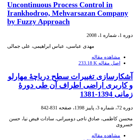
Uncontinuous Process Control in
Irankhodroo, Mehvarsazan Company
by Fuzzy Approach
دوره 1، شماره 1، 2008
مهدی عباسی، عباس ابراهیمی، علی جمالی
مشاهده مقاله
اصل مقاله
233.18 K
آشکارسازی تغییرات سطح دریاچۀ مهارلو
و کاربری اراضی اطراف آن طی دورۀ
زمانی 1394-1381
دوره 72، شماره 3، پاییز 1398، صفحه
831-842
محسن کاظمی، صادق ناجی دومیرانی، سادات فیض نیا، حسن
خسروی
مشاهده مقاله