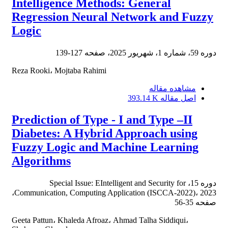
Intelligence Methods: General
Regression Neural Network and Fuzzy
Logic
دوره 59، شماره 1، شهریور 2025، صفحه
127-139
Reza Rooki، Mojtaba Rahimi
مشاهده مقاله
اصل مقاله
393.14 K
Prediction of Type - I and Type –II
Diabetes: A Hybrid Approach using
Fuzzy Logic and Machine Learning
Algorithms
دوره 15، Special Issue: EIntelligent and Security for
Communication, Computing Application (ISCCA-2022)، 2023،
صفحه
35-56
Geeta Pattun، Khaleda Afroaz، Ahmad Talha Siddiqui،