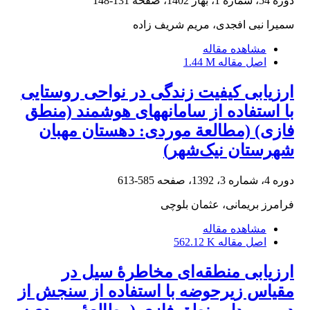
دوره 54، شماره 1، بهار 1402، صفحه
131-148
سمیرا نبی افجدی، مریم شریف زاده
مشاهده مقاله
اصل مقاله
1.44 M
ارزیابی کیفیت زندگی در نواحی روستایی
با استفاده از سامانه‏های هوشمند (منطق
فازی) (مطالعة موردی: دهستان مهبان
شهرستان نیک‌شهر)
دوره 4، شماره 3، 1392، صفحه
585-613
فرامرز بریمانی، عثمان بلوچی
مشاهده مقاله
اصل مقاله
562.12 K
ارزیابی منطقه‌ای مخاطرۀ سیل در
مقیاس زیرحوضه با استفاده از سنجش از