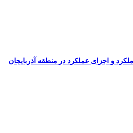
بالنگوی شهری (Lallemantia iberica Fisch. et Mey.) از نظر عملکرد و اجزای عملکرد در منطقه آذربایجان