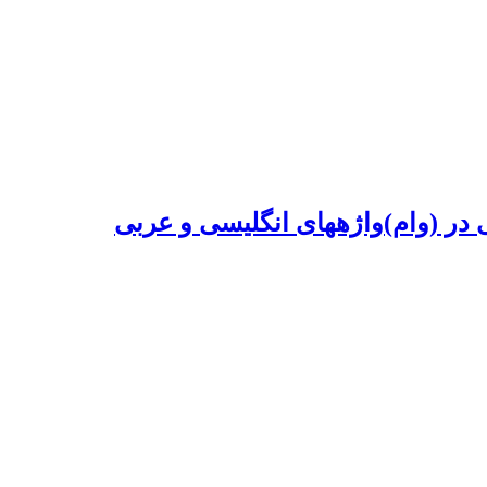
در (وام)­واژه­های انگلیسی و عربی