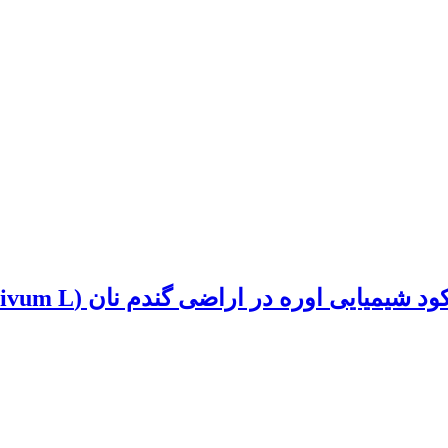
اراضی گندم نان (Triticum aestivum L.) منطقه ماهشهر