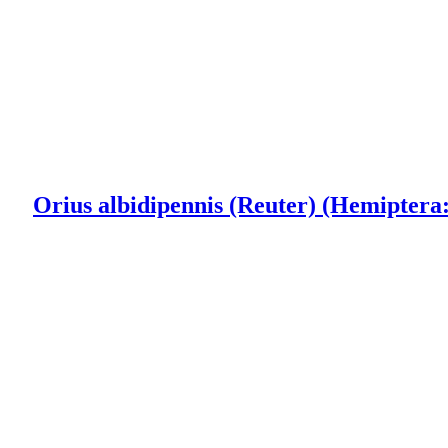
أثیرات جانبی چهار آفت‌کش ایمیداکلوپرید، دیکلرووس،پیمتروزین و آبامکتین بر سن شکاری Orius albidipennis (Reuter) (Hemiptera: