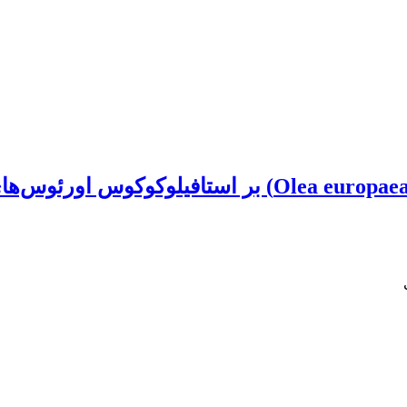
اثر ضد‌‌باکتریایی عصاره الکلی برگ زیتون (a europaea .L