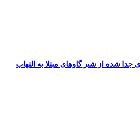
Ole) بر استافیلوکوکوس اورئوس‌های جدا شده از شیر گاوهای مبتلا به التهاب