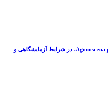
ارزیابی روش‌های کنترل شیمیایی و زراعی پسیل معمولی پسته، Agonoscena pistaciae (Hem.: Psyllidae)، در شرایط آزمایشگاهی و