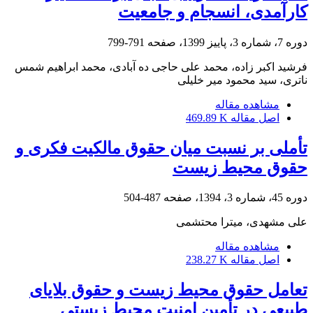
کارآمدی، انسجام و جامعیت
دوره 7، شماره 3، پاییز 1399، صفحه
791-799
فرشید اکبر زاده، محمد علی حاجی ده آبادی، محمد ابراهیم شمس
ناتری، سید محمود میر خلیلی
مشاهده مقاله
اصل مقاله
469.89 K
تأملی بر نسبت میان حقوق مالکیت فکری و
حقوق محیط زیست
دوره 45، شماره 3، 1394، صفحه
487-504
علی مشهدی، میترا محتشمی
مشاهده مقاله
اصل مقاله
238.27 K
تعامل حقوق محیط زیست و حقوق بلایای
طبیعی در تأمین امنیت محیط زیستی