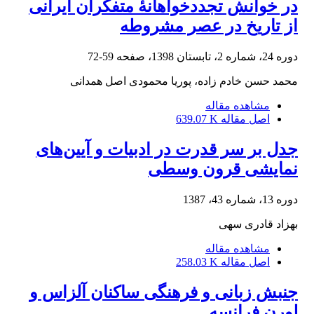
در خوانش تجددخواهانۀ متفکران ایرانی
از تاریخ در عصر مشروطه
دوره 24، شماره 2، تابستان 1398، صفحه
59-72
محمد حسن خادم زاده، پوریا محمودی اصل همدانی
مشاهده مقاله
اصل مقاله
639.07 K
جدل بر سر قدرت در ادبیات و آیین‌های
نمایشی قرون وسطی
دوره 13، شماره 43، 1387
بهزاد قادری سهی
مشاهده مقاله
اصل مقاله
258.03 K
جنبش زبانی و فرهنگی ساکنان آلزاس و
لورن فرانسه