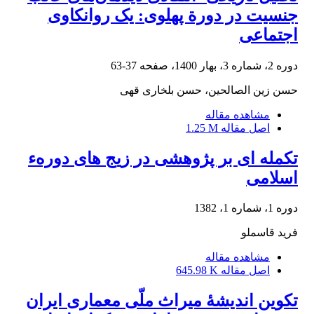
جنسیت در دورة پهلوی: یک روانکاوی
اجتماعی
دوره 2، شماره 3، بهار 1400، صفحه
37-63
حسن زین الصالحین، حسن بلخاری قهی
مشاهده مقاله
اصل مقاله
1.25 M
تکمله ای بر پژوهشی در زیج های دورهء
اسلامی
دوره 1، شماره 1، 1382
فرید قاسملو
مشاهده مقاله
اصل مقاله
645.98 K
تکوین اندیشۀ میراث ملّی معماری ایران