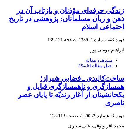
زندگی حرفه‌ای مؤذنان و بازتاب آن در
ذهن و زبان مسلمانان: پژوهشی در تاریخ
اجتماعی اسلام
دوره 43، شماره 1، 1389، صفحه
121-139
ابراهیم موسی پور
مشاهده مقاله
اصل مقاله
2.94 M
ساخت‌کالبدی ـ فضایی شیراز؛
همسازگری و ناهمسازگری قبایل و
یکجانشینان از آغاز زندیّه تا پایان عصر
ناصری
دوره 3، شماره 2، 1390، صفحه
113-128
محمدباقر وثوقی، علی ستاری