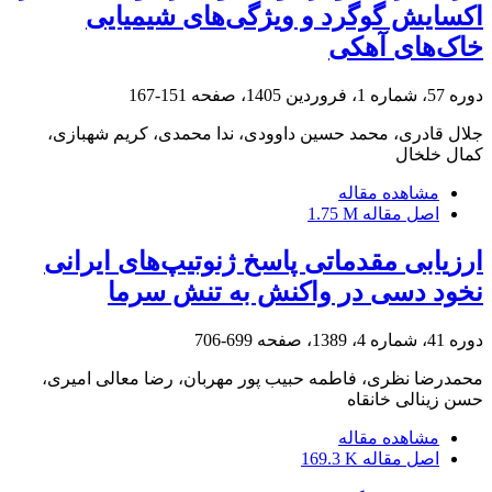
اکسایش گوگرد و ویژگی‌های شیمیایی
خاک‌های آهکی
دوره 57، شماره 1، فروردین 1405، صفحه
151-167
جلال قادری، محمد حسین داوودی، ندا محمدی، کریم شهبازی،
کمال خلخال
مشاهده مقاله
اصل مقاله
1.75 M
ارزیابی مقدماتی پاسخ ژنوتیپ‌های ایرانی
نخود دسی در واکنش به تنش سرما
دوره 41، شماره 4، 1389، صفحه
699-706
محمدرضا نظری، فاطمه حبیب پور مهربان، رضا معالی امیری،
حسن زینالی خانقاه
مشاهده مقاله
اصل مقاله
169.3 K