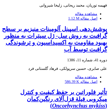
فهیمه توریان، محمد ریحانی، زلیخا شیروانی
مشاهده مقاله
اصل مقاله
1.12 M
پوشش‌دهی اسپینل آلومینات منیزیم بر سطح
گرافیت به روش سل- ژل سیترات به منظور
بهبود مقاومت به اکسیداسیون و ترشوندگی
گرافیت توسط آب
دوره 41، شماره 11، 1386
علی صابری، حسین سرپولکی، فرهاد گلستانی فرد
مشاهده مقاله
اصل مقاله
586.39 K
تأثیر فلوراتین بر حفظ کیفیت و کنترل
میکروبی فیلة قزل‌آلای رنگین‌کمان
)
Oncorhynchus mykiss
(