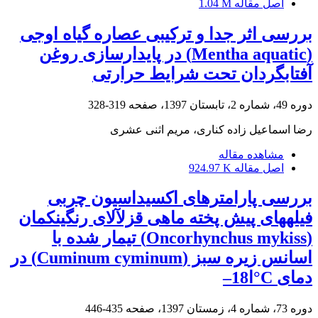
اصل مقاله
1.04 M
بررسی اثر جدا و ترکیبی عصاره گیاه اوجی
(Mentha aquatic) در پایدارسازی روغن
آفتابگردان تحت شرایط حرارتی
دوره 49، شماره 2، تابستان 1397، صفحه
319-328
رضا اسماعیل زاده کناری، مریم اثنی عشری
مشاهده مقاله
اصل مقاله
924.97 K
بررسی پارامترهای اکسیداسیون چربی
فیلههای پیش پخته ماهی قزلآلای رنگینکمان
(Oncorhynchus mykiss) تیمار شده با
اسانس زیره سبز (Cuminum cyminum) در
دمای C°ا18–
دوره 73، شماره 4، زمستان 1397، صفحه
435-446