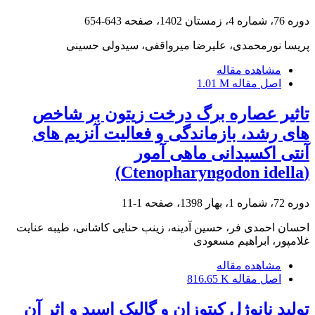
دوره 76، شماره 4، زمستان 1402، صفحه
643-654
پریسا نورمحمدی، علیرضا میرواقفی، سیدولی حسینی
مشاهده مقاله
اصل مقاله
1.01 M
تاثیر عصاره برگ درخت زیتون بر شاخص
های رشد، بازماندگی و فعالیت آنزیم های
آنتی اکسیدانی ماهی آمور
(Ctenopharyngodon idella)
دوره 72، شماره 1، بهار 1398، صفحه
1-11
احسان احمدی فر، حسین آدینه، زینب حنایی کاشانی، طیبه عنایت
غلامپور، ابراهیم مسعودی
مشاهده مقاله
اصل مقاله
816.65 K
تولید نانوژل کیتوزان و گالیک اسید و اثر آن