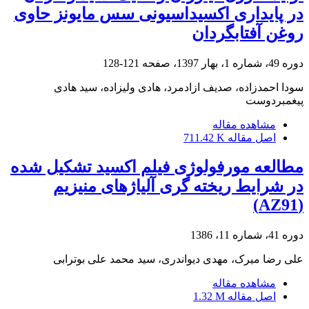
در پایداری اکسیداسیونی سس مایونز حاوی
روغن آفتابگردان
دوره 49، شماره 1، بهار 1397، صفحه
121-128
سودا احمدزاده، صدیف ازادمرد، هادی ولیزاده، سید هادی
پیغمبردوست
مشاهده مقاله
اصل مقاله
711.42 K
مطالعه مورفولوژی فیلم اکسید تشکیل شده
در شرایط ریخته گری آلیاژهای منیزیم
(AZ91)
دوره 41، شماره 11، 1386
علی رضا میرک، مهدی دیواندری، سید محمد علی بوترابی
مشاهده مقاله
اصل مقاله
1.32 M