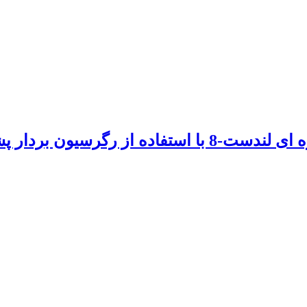
تهیه نقشه شوری رود کارون از تصاویر ماهواره ای لندست-8