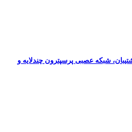
 با استفاده از رگرسیون بردار پشتیبان، شبکه عصبی پرسپترون چندلایه و