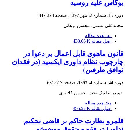
یوکاس علیه روسیه
دوره 15، شماره 2، مهر 1397، صفحه
323-347
محمدعلی بهمئی، محسن برهانی
مشاهده مقاله
اصل مقاله
438.66 K
قانون ماهوی قابل ‌اعمال بر دعوا در
چارچوب نظام داوری ایکسید (در فقدان
توافق طرفین)
دوره 44، شماره 4، 1393، صفحه
613-631
حمیدرضا نیک بخت، حسین کلانتری
مشاهده مقاله
اصل مقاله
356.52 K
قلمرو نظارت حاکم بر قاضی تحکیم
(داور) در فقه و حقوق موضوعه