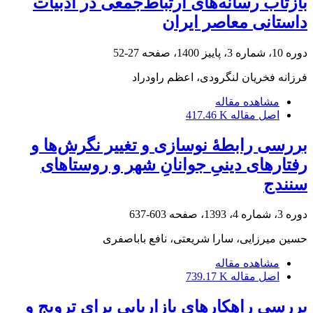
بازتاب رسانه‌های ارتباط‌جمعی در ادبیات
داستانی معاصر ایران
دوره 10، شماره 3، پاییز 1400، صفحه
27-52
فرزانه فخریان لنگرودی، اعظم راودراد
مشاهده مقاله
اصل مقاله
417.46 K
بررسی رابطۀ نوسازی و تغییر نگرش‌ها و
رفتارهای دینیِ جوانانِ شهر و روستاهای
سنندج
دوره 3، شماره 4، 1393، صفحه
603-637
حسین میرزایی، سارا شریعتی، نافع باباصفری
مشاهده مقاله
اصل مقاله
739.17 K
بررسی راهکارهای بازاریابی برای ترویج و