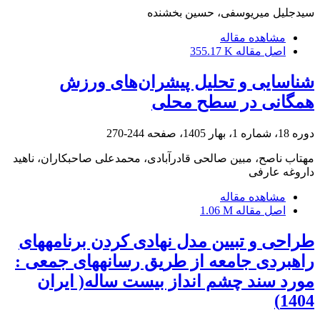
سیدجلیل میریوسفی، حسین بخشنده
مشاهده مقاله
اصل مقاله
355.17 K
شناسایی و تحلیل پیشران‌های ورزش
همگانی در سطح محلی
دوره 18، شماره 1، بهار 1405، صفحه
244-270
مهتاب ناصح، مبین صالحی قادرآبادی، محمدعلی صاحبکاران، ناهید
داروغه عارفی
مشاهده مقاله
اصل مقاله
1.06 M
طراحی و تبیین مدل نهادی کردن برنامه‏های
راهبردی جامعه از طریق رسانه‏های جمعی :
مورد سند چشم انداز بیست ساله( ایران
1404)