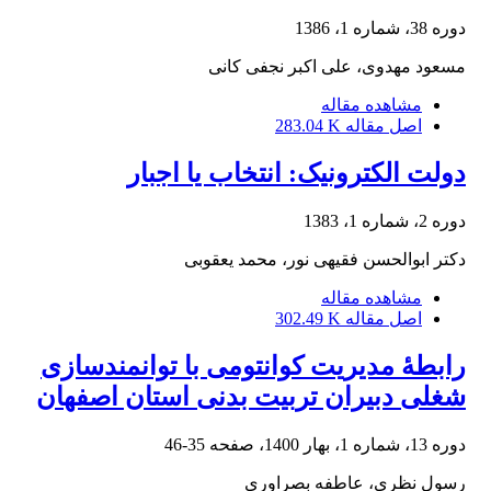
دوره 38، شماره 1، 1386
مسعود مهدوی، علی اکبر نجفی کانی
مشاهده مقاله
اصل مقاله
283.04 K
دولت الکترونیک: انتخاب یا اجبار
دوره 2، شماره 1، 1383
دکتر ابوالحسن فقیهى نور، محمد یعقوبى
مشاهده مقاله
اصل مقاله
302.49 K
رابطۀ مدیریت کوانتومی با توانمندسازی
شغلی دبیران تربیت بدنی استان اصفهان
دوره 13، شماره 1، بهار 1400، صفحه
35-46
رسول نظری، عاطفه بصراوری