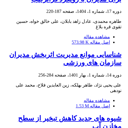
دوره 17، شماره 1، 1404، صفحه
187-220
طاهره محمدی، عادل زاهد بابلان، علی خالق خواه، حسین
تقوی قره بلاغ
مشاهده مقاله
اصل مقاله
573.98 K
شناسایی موانع مدیریت اثربخش مدیران
سازمان های ورزشی
دوره 14، شماره 1، بهار 1401، صفحه
284-256
علی یحیی نژاد، طاهر بهلکه، زین العابدین فلاح، محمد علی
نودهی
مشاهده مقاله
اصل مقاله
1.53 M
شیوه های جدید کاهش تبخیر از سطح
مخازن آب