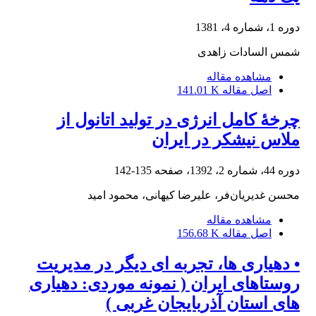
دوره 1، شماره 4، 1381
شمس السادات زاهدی
مشاهده مقاله
اصل مقاله
141.01 K
چرخۀ کامل انرژی در تولید اتانول از
ملاس نیشکر در ایران
دوره 44، شماره 2، 1392، صفحه
135-142
محسن غدیریان‌فر، علیرضا کیهانی، محمود امید
مشاهده مقاله
اصل مقاله
156.68 K
• دهیاری ها، تجربه ای دیگر در مدیریت
روستاهای ایران ( نمونه موردی: دهیاری
های استان آذربایجان غربی )