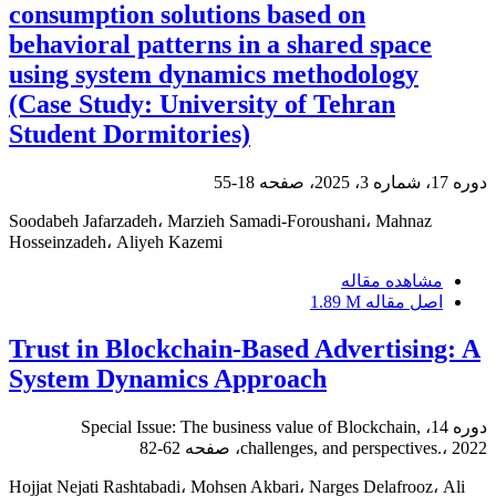
consumption solutions based on
behavioral patterns in a shared space
using system dynamics methodology
(Case Study: University of Tehran
Student Dormitories)
دوره 17، شماره 3، 2025، صفحه
18-55
Soodabeh Jafarzadeh، Marzieh Samadi-Foroushani، Mahnaz
Hosseinzadeh، Aliyeh Kazemi
مشاهده مقاله
اصل مقاله
1.89 M
Trust in Blockchain-Based Advertising: A
System Dynamics Approach
دوره 14، Special Issue: The business value of Blockchain,
challenges, and perspectives.، 2022، صفحه
62-82
Hojjat Nejati Rashtabadi، Mohsen Akbari، Narges Delafrooz، Ali