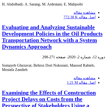
H. Abdolbadi، A. Sarang، M. Ardestani، E. Mahjoobi
مشاهده مقاله
اصل مقاله
772.38 K
Evaluating and Analyzing Sustainable
Development Policies in the Oil Products
Transportation Network with a System
Dynamics Approach
دوره 12، شماره 2، 2020، صفحه
271-298
Somayeh Ghezavat، Behroz Dori Nokorani، Masood Rabieh،
Mostafa Zandieh
مشاهده مقاله
اصل مقاله
1.21 M
Examining the Effects of Construction
Project Delays on Costs from the
Perspective of Stakeholders Using a