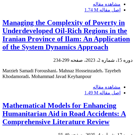
مشاهده مقاله
اصل مقاله
1.74 M
Managing the Complexity of Poverty in
Underdeveloped Oil-Rich Regions in the
Iranian Province of Ilam: An Application
of the System Dynamics Approach
دوره 15، شماره 2، 2023، صفحه
299-234
Marzieh Samadi Foroushani، Mahnaz Hosseinzadeh، Tayebeh
Khodamoradi، Mohammad Javad Keyhanpour
مشاهده مقاله
اصل مقاله
1.49 M
Mathematical Models for Enhancing
Humanitarian Aid in Road Accidents: A
Comprehensive Literature Review
دوره 17، شماره 4، 2025، صفحه
40-55