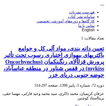
فهرست نشریات
سامانه نشر کتاب
کارگاه‌ها و دوره‌های آموزشی تخصصی
تماس با ما
English
تعداد مقالات:
1
تعیین دانه بندی، مواد آلی کل و جوامع
باکتری‎های بی‎هوازی اختیاری رسوب تحت تأثیر
پرورش قزل‏آلای رنگین‏کمان (Oncorhynchus
mykiss) در قفس شناور در منطقه عباس‏آباد،
حوضه جنوبی دریای خزر
دوره 72، شماره 3، پاییز 1398، صفحه
297-314
عرفان کریمیان، محمد ذاکری، سید محمد وحید فارابی، مهسا حقی،
پریتااستاد کوچنین