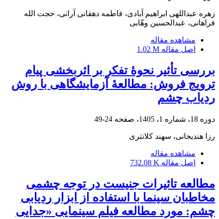
زهره عبداللهی ابراهیم آبادی، فاطمه دهقانی آرانی، حجت الله
فراهانی، عبدالحسین وهّابی
مشاهده مقاله
اصل مقاله
1.02 M
بررسی تأثیر نحوۀ تفکر بر اثربخشی پیام
ترویج فروش: مطالعۀ آزمایشگاهی با روش
ردیاب چشم
دوره 18، شماره 1، 1405، صفحه
24-49
رزا هندیجانی، سهند کلانتری
مشاهده مقاله
اصل مقاله
732.08 K
مطالعه تاثیرات جنیست در توجه چشمی
مخاطبان سینما با استفاده از ابزار ردیابی
چشم: مورد مطالعه فیلم سینمایی «جدایی