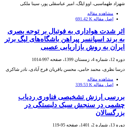
شهزاد طهماسبی، اوو ایلگ، امیر عباسقلی پور، سینا ملکی
مشاهده مقاله
اصل مقاله
691.42 K
اثر شدت هواداری به فوتبال بر توجه بصری
به برند اسپانسر پیراهن باشگاه‌های لیگ برتر
ایران به روش بازاریابی عصبی
دوره 12، شماره 4، زمستان 1399، صفحه
997-1014
درسا نظری، محمد حامی، محسن باقریان فرح آبادی، نادر شاکری
مشاهده مقاله
اصل مقاله
339.53 K
بررسی ارزش تشخیصی فناوری ردیاب
چشمی در سنجش سبک دلبستگی در
بزرگسالان
دوره 13، شماره 2، 1401، صفحه
95-119