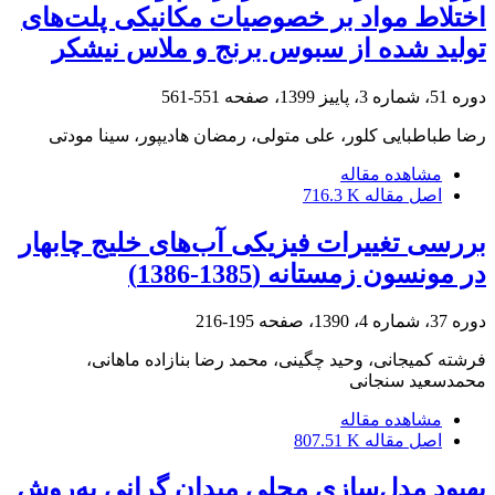
اختلاط مواد بر خصوصیات مکانیکی پلت‌های
تولید شده از سبوس برنج و ملاس نیشکر
دوره 51، شماره 3، پاییز 1399، صفحه
551-561
رضا طباطبایی کلور، علی متولی، رمضان هادیپور، سینا مودتی
مشاهده مقاله
اصل مقاله
716.3 K
بررسی تغییرات فیزیکی آب‌های خلیج چابهار
در مونسون زمستانه (1385-1386)
دوره 37، شماره 4، 1390، صفحه
195-216
فرشته کمیجانی، وحید چگینی، محمد رضا بنازاده ماهانی،
محمدسعید سنجانی
مشاهده مقاله
اصل مقاله
807.51 K
بهبود مدل‌سازی محلی میدان گرانی به‌روش