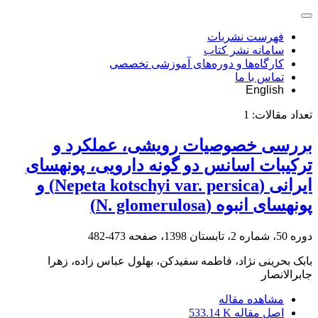
فهرست نشریات
سامانه نشر کتاب
کارگاه‌ها و دوره‌های آموزشی تخصصی
تماس با ما
English
تعداد مقالات:
1
بررسی خصوصیات رویشی، عملکرد و
ترکیبات اسانس دو گونه دارویی، پونه‏سای
ایرانی (Nepeta kotschyi var. persica) و
پونه‏سای انبوه (N. glomerulosa)
دوره 50، شماره 2، تابستان 1398، صفحه
473-482
بابک بحرینی نژاد، فاطمه سفیدکن، بهلول عباس زاده، زهرا
جابرالانصار
مشاهده مقاله
اصل مقاله
533.14 K