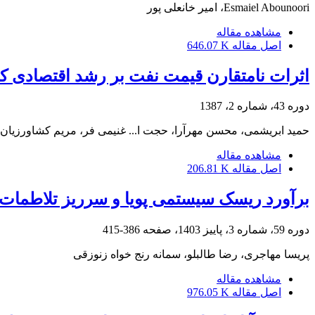
Esmaiel Abounoori، امیر خانعلی پور
مشاهده مقاله
اصل مقاله
646.07 K
اثرات نامتقارن قیمت نفت بر رشد اقتصادی کشور
دوره 43، شماره 2، 1387
حمید ابریشمی، محسن مهرآرا، حجت ا... غنیمی فر، مریم کشاورزیان
مشاهده مقاله
اصل مقاله
206.81 K
برآورد ریسک سیستمی پویا و سرریز تلاطمات با
دوره 59، شماره 3، پاییز 1403، صفحه
386-415
پریسا مهاجری، رضا طالبلو، سمانه رنج خواه زنوزقی
مشاهده مقاله
اصل مقاله
976.05 K