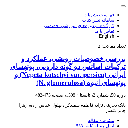
فهرست نشریات
سامانه نشر کتاب
کارگاه‌ها و دوره‌های آموزشی تخصصی
تماس با ما
English
تعداد مقالات:
2
بررسی خصوصیات رویشی، عملکرد و
ترکیبات اسانس دو گونه دارویی، پونه‏سای
ایرانی (Nepeta kotschyi var. persica) و
پونه‏سای انبوه (N. glomerulosa)
دوره 50، شماره 2، تابستان 1398، صفحه
473-482
بابک بحرینی نژاد، فاطمه سفیدکن، بهلول عباس زاده، زهرا
جابرالانصار
مشاهده مقاله
اصل مقاله
533.14 K